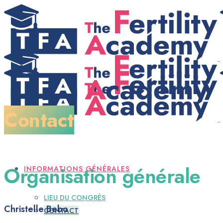
INSCRIPTION
Contact
PROGRAMME
Organisation générale
INFORMATIONS GÉNÉRALES
LIEU DU CONGRÈS
Christelle Bebo
CONTACT