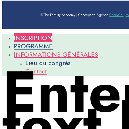
©The Fertility Academy | Conception Agence
Com&Co
|
Me
INSCRIPTION
PROGRAMME
INFORMATIONS GÉNÉRALES
Ente
Lieu du congrès
Contact
text